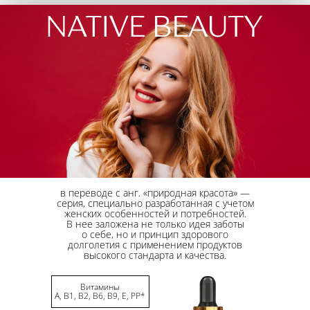
в переводе с анг. «природная красота» —
серия, специально разработанная с учетом
женских особенностей и потребностей.
В нее
заложена не только идея заботы
о себе,
но и принцип здорового
долголетия
с применением
продуктов
высокого стандарта и качества.
Витамины
А, В1, В2, В6, В9, Е, РР*