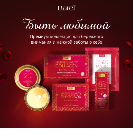
Серия средств для
Служба online-поддержки
женского здоровья и
Появился вопрос?
Заполните эту форму!
естественной красоты
Премиум-коллекция для бережного
внимания и нежной заботы о себе
+7