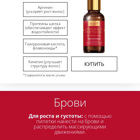
Аргинин
(ускоряет рост волос)
Протеины шелка
(обеспечивают эффект
водостойкости)
Гиалуроновая кислота,
флавоноиды*
Кинетин
(улучшает
КУПИТЬ
структуру волос)
*Содержатся в масле усьмы.
Брови
Для роста и густоты:
с помощью
пипетки нанести
на брови
и
распределить массирующими
движениями.