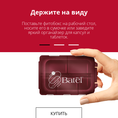
Оставляйте себе
Звуковые оповещения
Держите на виду
послания
Поставьте фитобокс на рабочий стол,
Голосовые уведомления или
По старинке: записки на
холодильнике, стикеры на мониторе
будильник смогут сообщать, что час
носите его в сумочке или заведите
яркий органайзер для капсул и
компьютера,
приема комплекса наступил.
крестики на руке.
таблеток.
понедельник
среда
пятница
КУПИТЬ