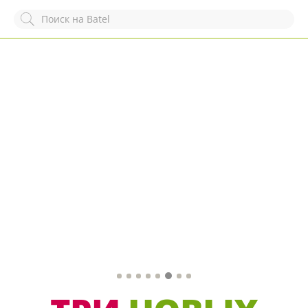
Служба online-поддержки
Комментарий
Появился вопрос?
Заполните эту форму!
ОСТАВИТЬ ЗАЯВКУ
+7