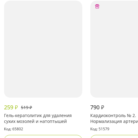
259
790
₽
₽
519
₽
Гель-кератолитик для удаления
Кардиоконтроль № 2.
сухих мозолей и натоптышей
Нормализация артери
давления
Код: 65802
Код: 51579