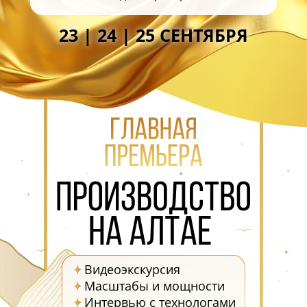
23 | 24 | 25 СЕНТЯБРЯ
Я соглашаюсь с
политикой защиты
персональных данных
ОТПРАВИТЬ
Наша служба поддержки
работает
с 5:00 до 15:00 мск,
кроме выходных
и праздничных
дней.
Звоните нам!
+7 913 086-26-27
МАКС
Для звонков по РФ
8-800-201-38-27
Видеоэкскурсия
Масштабы и мощности
Интервью с технологами