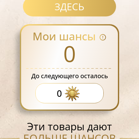
ЗДЕСЬ
Мои шансы
0
До следующего осталось
0
Эти товары дают
БОЛЬШЕ ШАНСОВ