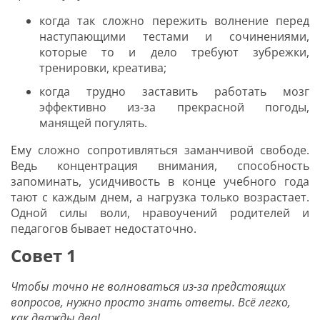
когда так сложно пережить волнение перед
наступающими тестами и сочинениями,
которые то и дело требуют зубрежки,
Я соглашаюсь с
политикой защиты
тренировки, креатива;
персональных данных
когда трудно заставить работать мозг
ОТПРАВИТЬ
эффективно из-за прекрасной погоды,
манящей погулять.
Наша служба поддержки
работает
с 5:00 до 15:00 мск,
кроме выходных
Ему сложно сопротивляться заманчивой свободе.
и праздничных
дней.
Ведь концентрация внимания, способность
запоминать, усидчивость в конце учебного года
Звоните нам!
тают с каждым днем, а нагрузка только возрастает.
+7 913 086-26-27
Одной силы воли, нравоучений родителей и
МАКС
педагогов бывает недостаточно.
Для звонков по РФ
Совет 1
8-800-201-38-27
Чтобы точно не волноваться из-за предстоящих
вопросов, нужно просто знать ответы. Всё легко,
как дважды два!