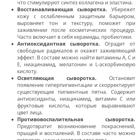
что стимулируют синтез коллагена и эластина.
Восстанавливающая сыворотка.
Убережет
кожу с ослабленным защитным барьером,
выровняет тон и текстуру, поможет при
заживлении после косметических процедур.
Часто включает в себя керамиды, пробиотики.
Антиоксидантная сыворотка.
Оградит от
свободных радикалов и окажет заживляющий
эффект. В составе можно найти витамины А, С и
Е, ниацинамид, мелатонин и L-аскорбиновую
кислоту.
Осветляющая сыворотка.
Остановит
появление гиперпигментации и скорректирует
существующие пигментные пятна. Содержит
антиоксиданты, ниацинамид, витамин С или
фруктовые кислоты, которые выравнивают
цвет лица.
Противовоспалительная сыворотка.
Предотвратит возникновение покраснений,
прыщей и воспалений. В составе часто можно
встретить цинк и экстракт алоэ вера.