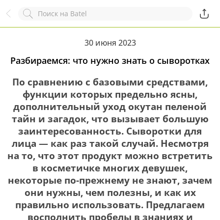
Назад
Служба online-поддержки
Комментарий
30 июня 2023
Появился вопрос?
Заполните эту форму!
Разбираемся: что нужно знать о сыворотках
По сравнению с базовыми средствами,
функции которых предельно ясны,
дополнительный уход окутан пеленой
ОСТАВИТЬ ЗАЯВКУ
+7
тайн и загадок, что вызывает большую
заинтересованность. Сыворотки для
лица — как раз такой случай. Несмотря
на то, что этот продукт можно встретить
в косметичке многих девушек,
некоторые по-прежнему не знают, зачем
они нужны, чем полезны, и как их
правильно использовать. Предлагаем
восполнить пробелы в знаниях и