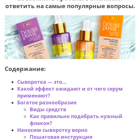
ответить на самые популярные вопросы.
Я соглашаюсь с
политикой защиты
персональных данных
ОТПРАВИТЬ
Наша служба поддержки
работает
с 5:00 до 15:00 мск,
кроме выходных
Содержание:
и праздничных
дней.
Сыворотка — это…
Звоните нам!
+7 913 086-26-27
Какой эффект ожидают и от чего серум
МАКС
применяют?
Богатое разнообразие
Для звонков по РФ
Виды средств
8-800-201-38-27
Как правильно подобрать нужный
флакон?
Наносим сыворотку верно
Пошаговая инструкция