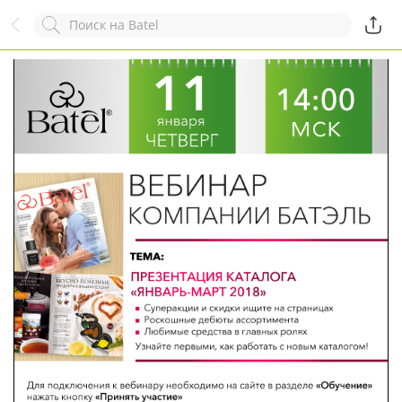
Назад
Служба online-поддержки
Комментарий
Появился вопрос?
Заполните эту форму!
ОСТАВИТЬ ЗАЯВКУ
+7