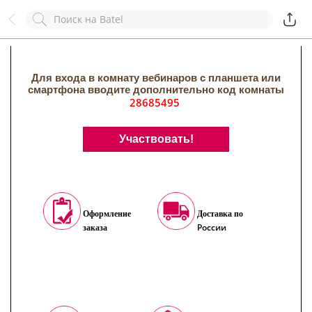
Назад
Служба online-поддержки
Комментарий
Появился вопрос?
Заполните эту форму!
Для входа в комнату вебинаров с планшета или
смартфона вводите дополнительно код комнаты
28685495
Участвовать!
ОСТАВИТЬ ЗАЯВКУ
+7
Оформление
Доставка по
России
заказа