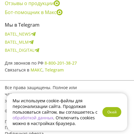
Отзывы о продукции
Бот-помощник в Макс
Мы в Telegram
BATEL_NEWS
BATEL_MLM
BATEL_DIGITAL
Для звонков по РФ
8-800-201-38-27
Связаться в
МАКС
,
Telegram
Все права защищены. Полное или
частичное копирование материалов
Мы используем cookie-файлы для
запрещено.
персонализации сайта. Продолжая
© 2017–2026 Batel
пользоваться сайтом, вы соглашаетесь с
Окей
обработкой данных
. Отключить cookies
Политика конфиденциальности
можно в настройках браузера.
Пользовательское соглашение
Публичная оферта