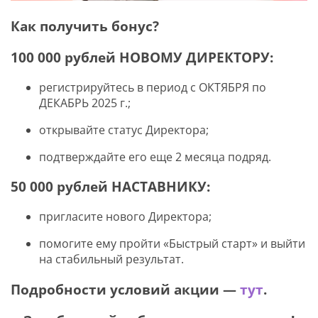
Как получить бонус?
100 000 рублей НОВОМУ ДИРЕКТОРУ:
Я соглашаюсь с
политикой защиты
персональных данных
регистрируйтесь в период с ОКТЯБРЯ по
ДЕКАБРЬ 2025 г.;
ОТПРАВИТЬ
открывайте статус Директора;
Наша служба поддержки
работает
с 5:00 до 15:00 мск,
кроме выходных
подтверждайте его еще 2 месяца подряд.
и праздничных
дней.
50 000 рублей НАСТАВНИКУ:
Звоните нам!
+7 913 086-26-27
МАКС
пригласите нового Директора;
Для звонков по РФ
помогите ему пройти «Быстрый старт» и выйти
8-800-201-38-27
на стабильный результат.
Подробности условий акции —
тут
.