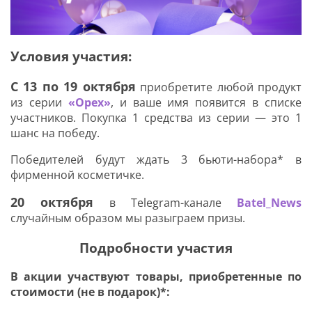
Условия участия:
Я соглашаюсь с
политикой защиты
персональных данных
С 13 по 19 октября
приобретите любой продукт
из серии
«Орех»
, и ваше имя появится в списке
ОТПРАВИТЬ
участников. Покупка 1 средства из серии — это 1
Наша служба поддержки
работает
шанс на победу.
с 5:00 до 15:00 мск,
кроме выходных
и праздничных
дней.
Победителей будут ждать 3 бьюти-набора* в
фирменной косметичке.
Звоните нам!
+7 913 086-26-27
20 октября
в Telegram-канале
Batel_News
МАКС
случайным образом мы разыграем призы.
Для звонков по РФ
Подробности участия
8-800-201-38-27
В акции участвуют товары, приобретенные по
стоимости (не в подарок)*: