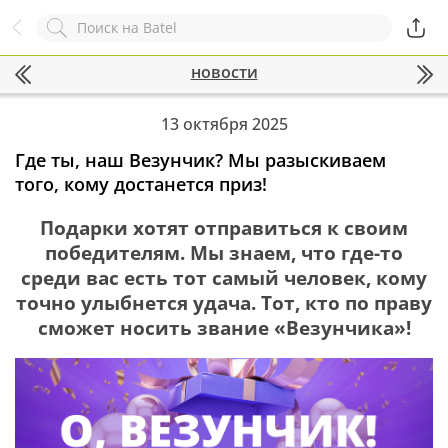
Назад
Служба online-поддержки
новости
Комментарий
Появился вопрос?
Заполните эту форму!
13 октября 2025
Где ты, наш Везунчик? Мы разыскиваем
того, кому достанется приз!
ОСТАВИТЬ ЗАЯВКУ
Подарки хотят отправиться к своим
+7
победителям. Мы знаем, что где-то
среди вас есть тот самый человек, кому
точно улыбнется удача. Тот, кто по праву
сможет носить звание «Везунчика»!