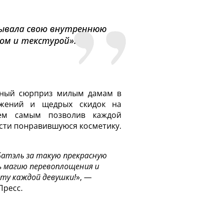
рывала свою внутреннюю
том и текстурой
».
тный сюрприз милым дамам в
ожений и щедрых скидок на
тем самым позволив каждой
сти понравившуюся косметику.
Батэль за такую прекрасную
 магию перевоплощения и
ту каждой девушки!
», —
Пресс.