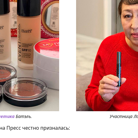
метика
Батэль.
Участница Л
на Пресс честно призналась: