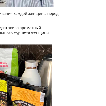
живания каждой женщины перед
.
одготовила ароматный
большого фуршета женщины