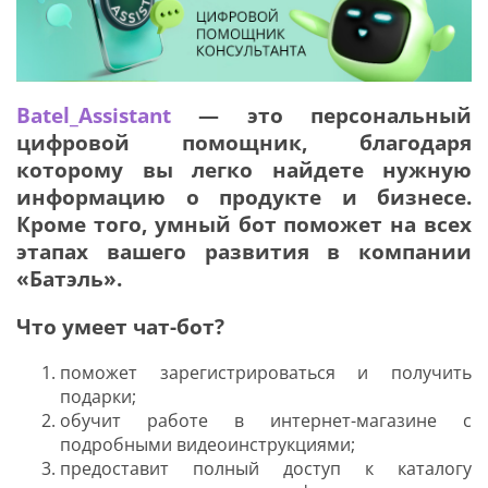
Я соглашаюсь с
политикой защиты
персональных данных
Batel_Assistant
— это персональный
цифровой помощник, благодаря
ОТПРАВИТЬ
которому вы легко найдете нужную
информацию о продукте и бизнесе.
Наша служба поддержки
работает
Кроме того, умный бот поможет на всех
с 5:00 до 15:00 мск,
кроме выходных
и праздничных
дней.
этапах вашего развития в компании
«Батэль».
Звоните нам!
+7 913 086-26-27
Что умеет чат-бот?
МАКС
Для звонков по РФ
поможет зарегистрироваться и получить
8-800-201-38-27
подарки;
обучит работе в интернет-магазине с
подробными видеоинструкциями;
предоставит полный доступ к каталогу