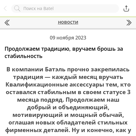
Назад
Служба online-поддержки
новости
Комментарий
Появился вопрос?
Заполните эту форму!
09 ноября 2023
Продолжаем традицию, вручаем брошь за
стабильность
ОСТАВИТЬ ЗАЯВКУ
В компании Батэль прочно закрепилась
+7
традиция — каждый месяц вручать
Квалификационные аксессуары тем, кто
оставался стабильным в своем статусе 3
месяца подряд. Продолжаем наш
добрый и объединяющий,
мотивирующий и мощный обычай,
оглашая новых обладателей стильных
фирменных деталей. Ну и конечно, как у