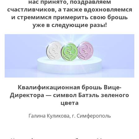
нас принято, поздравляем
счастливчиков, а также вдохновляемся
и стремимся примерить свою брошь
уже в следующие разы!
Я соглашаюсь с
политикой защиты
персональных данных
ОТПРАВИТЬ
Наша служба поддержки
работает
с 5:00 до 15:00 мск,
кроме выходных
и праздничных
дней.
Звоните нам!
Квалификационная брошь Вице-
+7 913 086-26-27
МАКС
Директора — символ Батэль зеленого
цвета
Для звонков по РФ
8-800-201-38-27
Галина Куликова, г. Симферополь