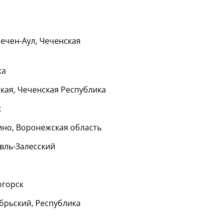
Чечен-Аул, Чеченская
жа
ская, Чеченская Республика
к
ино, Воронежская область
авль-Залесский
огорск
ябрьский, Республика