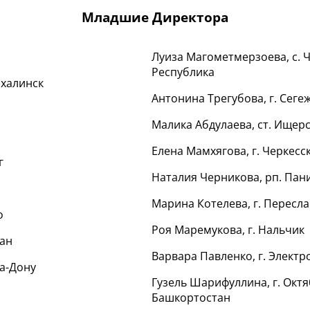
Младшие Директора
Луиза Магометмерзоева, с. 
Республика
ахалинск
Антонина Трегубова, г. Сеге
Малика Абдулаева, ст. Ищер
Елена Мамхягова, г. Черкесс
г
Наталия Черникова, рп. Пан
Марина Котелева, г. Пересл
о
Роя Маремукова, г. Нальчик
тан
Варвара Павленко, г. Электр
на-Дону
Гузель Шарифуллина, г. Окт
Башкортостан