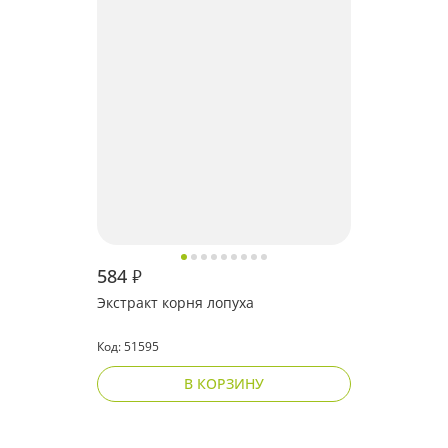
Я соглашаюсь с
политикой защиты
персональных данных
ОТПРАВИТЬ
Наша служба поддержки
работает
с 5:00 до 15:00 мск,
кроме выходных
и праздничных
дней.
Звоните нам!
584
₽
+7 913 086-26-27
МАКС
Экстракт корня лопуха
Для звонков по РФ
Код: 51595
8-800-201-38-27
В КОРЗИНУ