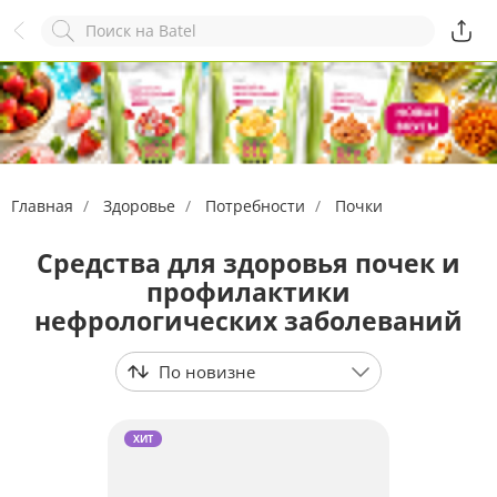
Назад
Служба online-поддержки
Комментарий
Появился вопрос?
Заполните эту форму!
Главная
Здоровье
Потребности
Почки
ОСТАВИТЬ ЗАЯВКУ
Средства для здоровья почек и
+7
профилактики
нефрологических заболеваний
По новизне
ХИТ