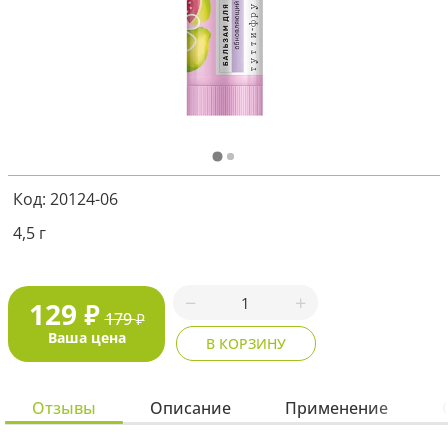
Я соглашаюсь с
политикой защиты
персональных данных
ОТПРАВИТЬ
Наша служба поддержки
работает
Код: 20124-06
с 5:00 до 15:00 мск,
кроме выходных
и праздничных
дней.
4,5 г
Звоните нам!
+7 913 086-26-27
МАКС
129
₽
179
₽
Для звонков по РФ
Ваша цена
В КОРЗИНУ
8-800-201-38-27
Отзывы
Описание
Применение