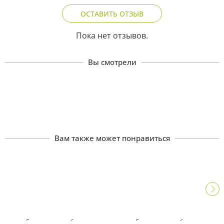
ОСТАВИТЬ ОТЗЫВ
Пока нет отзывов.
Вы смотрели
Бальзам для губ
Вам также может понравиться
обновляющий «Тутти-
фрутти»
129
₽
Бальзам для губ
Бальзам для губ