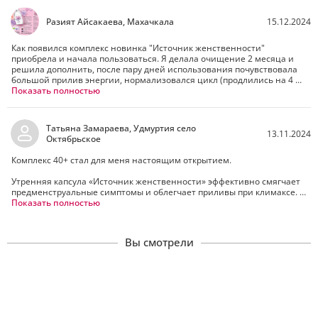
Разият Айсакаева, Махачкала
15.12.2024
Как появился комплекс новинка "Источник женственности" 
приобрела и начала пользоваться. Я делала очищение 2 месяца и 
решила дополнить, после пару дней использования почувствовала 
большой прилив энергии, нормализовался цикл (продлились на 4 
дня),у меня начинающий климакс и цикл сбит и бывает сильная 
Показать полностью
обильность, и были кровотечения, стали меньше и живот перестал 
болеть. Общее состояние организма улучшилось, очень довольна, 
пропила его. Приобрела еще один комплекс, после перерыва хочу 
Татьяна Замараева, Удмуртия село
пропить. Всем советую после 40 + пропить его, не пожалеете Спасибо 
13.11.2024
Октябрьское
компании за такой комплекс и продукцию. Здоровья всем.
Комплекс 40+ стал для меня настоящим открытием. 

Утренняя капсула «Источник женственности» эффективно смягчает 
предменструальные симптомы и облегчает приливы при климаксе. Я 
заметила улучшение настроения и нормализацию сна, после двух 
Показать полностью
недель приема, что меня очень порадовало. 

Кроме того, благодаря этому комплексу, у меня улучшилось 
Вы смотрели
пищеварение. Заметила что комплекс положительно влияет на 
обмен веществ и помогает контролировать вес.

Вечерняя капсула также очень помогла мне восстановить 
психоэмоциональный баланс и я забыла про ночные судороги. 
Головные боли стали уходить и появилась ясность в голове.
