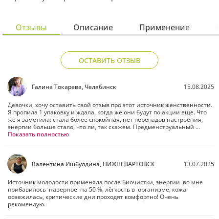
Отзывы
Описание
Применение
ОСТАВИТЬ ОТЗЫВ
Галина Токарева, Челябинск
15.08.2025
Девочки, хочу оставить свой отзыв про этот источник женственности. 
Я пропила 1 упаковку и ждала, когда же они будут по акции еще. Что 
же я заметила: стала более спокойная, нет перепадов настроения, 
энергии больше стало, что ли, так скажем. Предменструальный 
период прошёл более легче. Ещё раньше ворочилась, долго уснуть не 
Показать полностью
могла, а с этими капсулами сон нормализовался, наладилась работа 
кишечника, волосы меньше стали выпадать. Вообще, что написано, 
все правда, и я себя чувствую лучше, чем было. Береги здоровье 
смолоду!
Валентина Ишбулдина, НИЖНЕВАРТОВСК
13.07.2025
Источник молодости применяла после Биочистки, энергии  во мне  
прибавилось  наверное  на 50 %, лёгкость в  организме, кожа  
освежилась, критические дни проходят комфортно! Очень  
рекомендую.