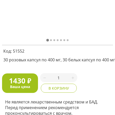
Я соглашаюсь с
политикой защиты
персональных данных
ОТПРАВИТЬ
Наша служба поддержки
работает
Код: 51552
с 5:00 до 15:00 мск,
кроме выходных
и праздничных
дней.
30 розовых капсул по 400 мг, 30 белых капсул по 400 мг
Звоните нам!
+7 913 086-26-27
МАКС
1430
₽
Для звонков по РФ
Ваша цена
В КОРЗИНУ
8-800-201-38-27
Не является лекарственным средством и БАД.
Перед применением рекомендуется
проконсультироваться с врачом.