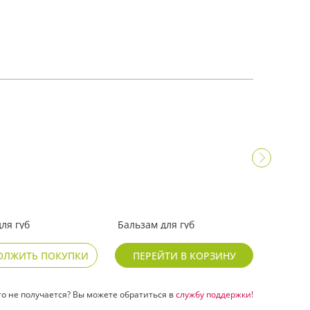
ля губ
Бальзам для губ
Бальз
 «Ваниль»
обновляющий «Тутти-
питат
фрутти»
ОЛЖИТЬ ПОКУПКИ
ПЕРЕЙТИ В КОРЗИНУ
129
129
₽
₽
то не получается? Вы можете обратиться в
службу поддержки!