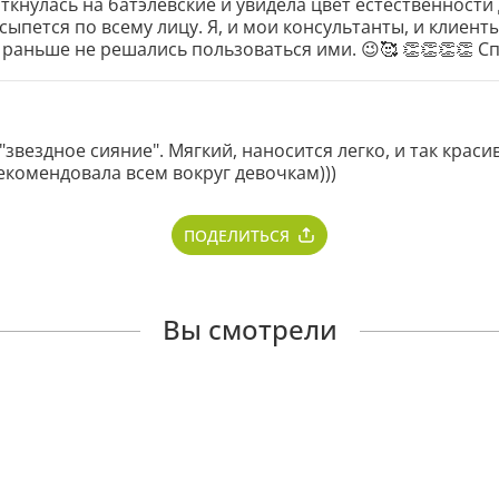
аткнулась на батэлевские и увидела цвет естественност
 сыпется по всему лицу. Я, и мои консультанты, и клиен
то раньше не решались пользоваться ими. 😉🥰 👏👏👏👏 Сп
"звездное сияние". Мягкий, наносится легко, и так крас
комендовала всем вокруг девочкам)))
ПОДЕЛИТЬСЯ
Вы смотрели