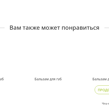
Вам также может понравиться
губ
Бальзам для губ
Бальзам д
тный
восстанавливающий
защитный
«Апельсин»
ПРОД
85
129
₽
₽
Что-