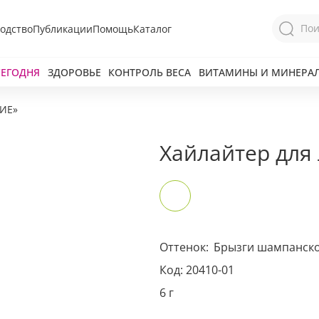
одство
Публикации
Помощь
Каталог
СЕГОДНЯ
ЗДОРОВЬЕ
КОНТРОЛЬ ВЕСА
ВИТАМИНЫ И МИНЕРА
арий
Я соглашаюсь с
политикой защиты
ТИЕ»
персональных данных
Хайлайтер для
ОТПРАВИТЬ
Наша служба поддержки
работает
с 5:00 до 15:00 мск,
кроме выходных
и праздничных
дней.
ОСТАВИТЬ ЗАЯВКУ
Звоните нам!
Для звонков по РФ
+7 913 086-26-27
8-800-201-38-27
МАКС
Оттенок:
Брызги шампанск
Код: 20410
-01
6 г