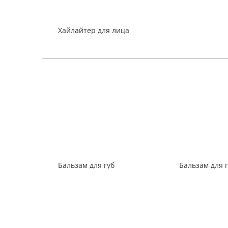
Хайлайтер для лица
«СОБЫТИЕ»
215
₽
Бальзам для губ
Бальзам для 
антивозрастной
антиоксидан
«Киви»
«Земляника»
85
129
₽
₽