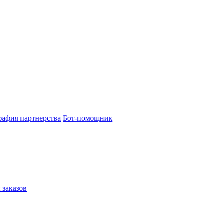
рафия партнерства
Бот-помощник
 заказов