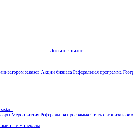
Листать каталог
анизатором заказов
Акции бизнеса
Реферальная программа
Геог
sistant
бзоры
Мероприятия
Реферальная программа
Стать организатором
тамины и минералы