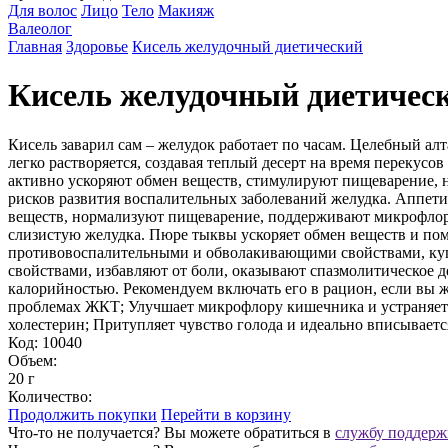
Для волос
Лицо
Тело
Макияж
Валеолог
Главная
Здоровье
Кисель желудочный диетический
Кисель желудочный диетичес
Кисель заварил сам – желудок работает по часам. Целебный а
легко растворяется, создавая теплый десерт на время перекусо
активно ускоряют обмен веществ, стимулируют пищеварение, 
рисков развития воспалительных заболеваний желудка. Аппет
веществ, нормализуют пищеварение, поддерживают микрофлору
слизистую желудка. Пюре тыквы ускоряет обмен веществ и пом
противовоспалительными и обволакивающими свойствами, купи
свойствами, избавляют от боли, оказывают спазмолитическое 
калорийностью. Рекомендуем включать его в рацион, если вы ж
проблемах ЖКТ; Улучшает микрофлору кишечника и устраняет 
холестерин; Притупляет чувство голода и идеально вписываетс
Код: 10040
Объем:
20 г
Количество:
Продолжить покупки
Перейти в корзину
Что-то не получается? Вы можете обратиться в
службу поддерж