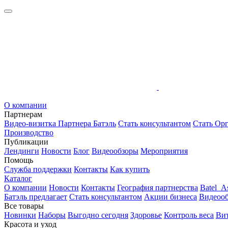
О компании
Партнерам
Видео-визитка Партнера Батэль
Стать консультантом
Стать Орг
Производство
Публикации
Лендинги
Новости
Блог
Видеообзоры
Мероприятия
Помощь
Служба поддержки
Контакты
Как купить
Каталог
О компании
Новости
Контакты
География партнерства
Batel_As
Батэль предлагает
Стать консультантом
Акции бизнеса
Видеоо
Все товары
Новинки
Наборы
Выгодно сегодня
Здоровье
Контроль веса
Ви
Красота и уход