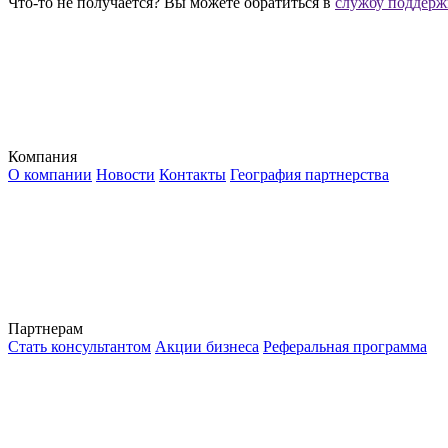
Что-то не получается?
Вы можете обратиться в
службу поддерж
Компания
О компании
Новости
Контакты
География партнерства
Партнерам
Стать консультантом
Акции бизнеса
Реферальная программа