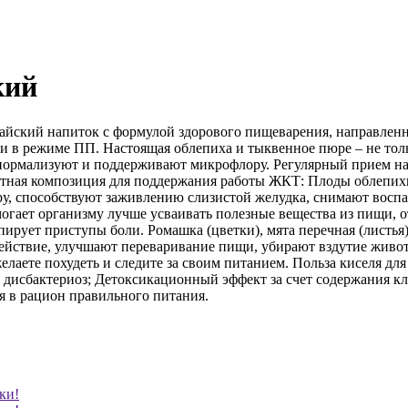
кий
лтайский напиток с формулой здорового пищеварения, направлен
в и в режиме ПП. Настоящая облепиха и тыквенное пюре – не толь
нормализуют и поддерживают микрофлору. Регулярный прием на
итная композиция для поддержания работы ЖКТ: Плоды облепихи
, способствуют заживлению слизистой желудка, снимают воспал
огает организму лучше усваивать полезные вещества из пищи, 
рует приступы боли. Ромашка (цветки), мята перечная (листья)
действие, улучшают переваривание пищи, убирают вздутие живот
елаете похудеть и следите за своим питанием. Польза киселя д
дисбактериоз; Детоксикационный эффект за счет содержания кл
я в рацион правильного питания.
ки!