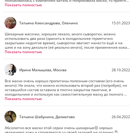
познакомилась с компанией Батэль и попробовала маски, то приятно 
удивилась!

Показать полностью
Во-первых, сама маска тоненькая, идеально ложится на лицо, без 
заломов почти.

Во-вторых, сыворотки столько, что еще раз на 5 бы хватило точно, 
жаль что она одноразовая конечно)

Татьяна Александрова, Оленино
15.01.2023
В-третьих, результат потрясающий! Кожа сияет, мягкая, 
увлажненная, молодая!!!

Шикарные масочки, хорошее лекало, много сыворотки, можно 
Забыла про Корею, теперь я фанат Алтая!!!!!
использовать два раза (хранить в холодильнике герметично 
закрытыми недолгое время), сыворотки хватает нанести ещё и на 
шею и на зону декольте (её реально много), после применения кожа 
напитанная, увлажнённая, отдохнувшая.

Показать полностью
Всем рекомендую.
Ирина Малышева, Москва
28.10.2022
Все маски очень хорошо пропитаны полезным составом (его очень 
много). Не знала, что можно использовать второй раз (попробую), но 
оставшийся состав оставила в плотно закрытом пакетике, в 
холодильнике и использую как самостоятельную маску до полного 
впитывания, особенно после того, как пройдусь мезороллером )) 👍🏻
Показать полностью
Татьяна Шабунина, Далматово
26.04.2022
Абсолютно все маски этой серии очень шикарные😊 хорошо 
увлажняют кожу и справляются со своей задачей на отлично 👌