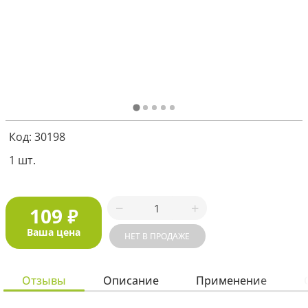
Я соглашаюсь с
политикой защиты
персональных данных
ОТПРАВИТЬ
Наша служба поддержки
работает
Код: 30198
с 5:00 до 15:00 мск,
кроме выходных
и праздничных
дней.
1 шт.
Звоните нам!
+7 913 086-26-27
МАКС
109
₽
Для звонков по РФ
Ваша цена
НЕТ В ПРОДАЖЕ
8-800-201-38-27
Отзывы
Описание
Применение