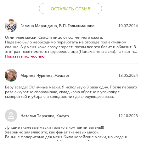
ОСТАВИТЬ ОТЗЫВ
Галина Марандина, Р. П. Голышманово
10.07.2024
Отличные маски. Спасли лицо от солнечного ожога.

Недавно было необходимо поработать на огороде при активном 
солнце. А у меня кожа сразу сгорает, потом все это болит и облазит. В 
этот раз тоже немного подгорело лицо (Панама не спасла). Так вот на 
ночь сделала масочку, подержала немного подольше, сняла ничего 
Показать полностью
смывать не стала , а наоборот дала подсохнуть. В итоге кожа 
успокоилась, краснота к утру почти прошла, осталось немного на носу.

В итоге я очень довольна, и всем рекомендую!
Марина Чуркина, Жешарт
13.05.2024
Беру всегда! Отличные маски. Я использую 3 раза одну. После первого 
раза аккуратно сворачиваю, складываю обратно в упаковку с 
сывороткой и убираю в холодильник до следующего раза.
Наталья Тарасова, Калуга
12.10.2023
Лучшие тканевые маски только в компании Батэль!!!

Уверенно заявляю это, как фанат тканевых масок.

Раньше фаворитами для меня были корейские маски, но когда я 