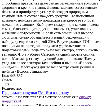
способный превратить даже самые безжизненные волосы в
здоровые и крепкие пряди. Локоны засияют естественным
блеском и приобретут густоту благодаря природным
компонентам в составе каждого средства. Полноценный
комплекс поможет легко поддерживать здоровье волос в
домашних условиях. Выбираем подарки для каждого члена
семьи, близкого круга друзей и знакомых, учитывая их
желания и потребности. А если есть сомнения в выборе
сюрприза, смело обращайтесь к нашей рекомендации —
набору, да еще и со скидкой 25%. Радуем родных ТОПовыми
позициями на праздник, получаем удовольствие от
подготовки сами, ведь это оказалось быстро, легко и очень
выгодно. Что в наборе? Сыворотка-спрей против седины
волос Массажер стимулирующий для роста волос Шампунь-
уход для волос с экстрактами рейши и имбиря «Волосы
Линджин» Маска-уход для волос с экстрактами рейши и
имбиря «Волосы Линджин»
Код: 448-887
Объем:
1 шт.
Количество:
Продолжить покупки
Перейти в корзину
Что-то не получается? Вы можете обратиться в
службу
поддержки!
Что-то не получается?
Вы можете обратиться в
службу