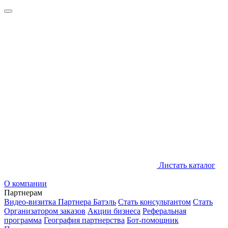
Листать каталог
О компании
Партнерам
Видео-визитка Партнера Батэль
Стать консультантом
Стать
Организатором заказов
Акции бизнеса
Реферальная
программа
География партнерства
Бот-помощник