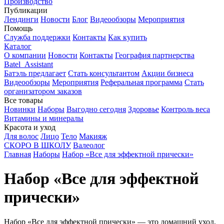
Производство
Публикации
Лендинги
Новости
Блог
Видеообзоры
Мероприятия
Помощь
Служба поддержки
Контакты
Как купить
Каталог
О компании
Новости
Контакты
География партнерства
Batel_Assistant
Батэль предлагает
Стать консультантом
Акции бизнеса
Видеообзоры
Мероприятия
Реферальная программа
Стать
организатором заказов
Все товары
Новинки
Наборы
Выгодно сегодня
Здоровье
Контроль веса
Витамины и минералы
Красота и уход
Для волос
Лицо
Тело
Макияж
СКОРО В ШКОЛУ
Валеолог
Главная
Наборы
Набор «Все для эффектной прически»
Набор «Все для эффектной
прически»
Набор «Все для эффектной прически» — это домашний уход,