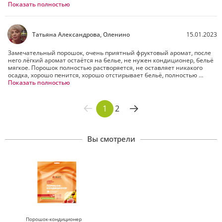
Очень приятный запах и не надо добавлять кондиционер.

Показать полностью
Понравился порошок.

Хорошо стирает и удобный в применении.

Рекомендую.

Спасибо Батэль.
Татьяна Александрова, Оленино
15.01.2023
Замечательный порошок, очень приятный фруктовый аромат, после 
него лёгкий аромат остаётся на белье, не нужен кондиционер, бельё 
мягкое. Порошок полностью растворяется, не оставляет никакого 
осадка, хорошо пенится, хорошо отстирывает бельё, полностью 
выполаскивается, хорошо хранить, не занимает много места ,удобно 
Показать полностью
брать с собой в дорогу, очень экономичен, суперсредство,теперь 
пользуюсь только этими листовыми порошками.
1
2
Вы смотрели
Порошок-кондиционер