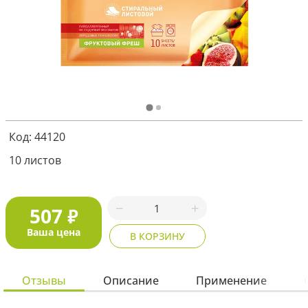
Я соглашаюсь с
политикой защиты
персональных данных
ОТПРАВИТЬ
Наша служба поддержки
работает
Код: 44120
с 5:00 до 15:00 мск,
кроме выходных
и праздничных
дней.
10 листов
Звоните нам!
+7 913 086-26-27
МАКС
507
₽
Для звонков по РФ
Ваша цена
В КОРЗИНУ
8-800-201-38-27
Отзывы
Описание
Применение