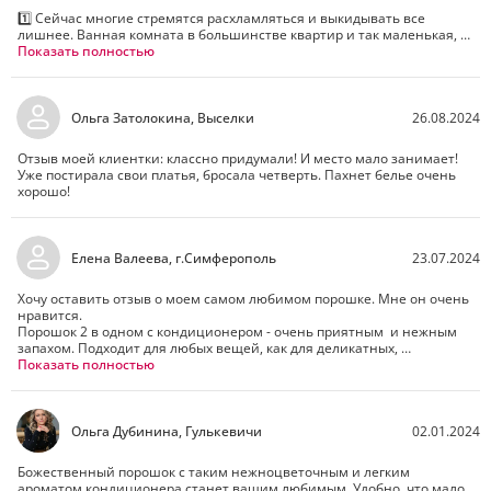
1️⃣ Сейчас многие стремятся расхламляться и выкидывать все 
лишнее. Ванная комната в большинстве квартир и так маленькая, 
поэтому большие коробки или канистры с порошками ни к чему. 
Показать полностью
Порошок Батэль в компактной упаковке и не будет захламлять 
ванную.

2️⃣ Скоро начнется дачный сезон и надо будет ездить туда-сюда. 🙈 
Ольга Затолокина, Выселки
26.08.2024
Лист порошка тоже не займет много места в сумке. Удобно же!

Отзыв моей клиентки: классно придумали! И место мало занимает! 
3️⃣ Порошок сразу с кондиционером 🌸 От запаха рыбы и других 
Уже постирала свои платья, бросала четверть. Пахнет белье очень 
стойких "ароматов" на кухонных полотенцах справляется на "ура".

хорошо!
А самое приятное, что этот порошок достался мне в подарок. Так что, 
кто читает этот отзыв, вы не только покупайте в Батэль, но и 
интересуйтесь у своего наставника, как можно получать продукцию в 
Елена Валеева, г.Симферополь
23.07.2024
подарок и зарабатывать в Батэль ❤️
Хочу оставить отзыв о моем самом любимом порошке. Мне он очень 
нравится.

Порошок 2 в одном с кондиционером - очень приятным  и нежным 
запахом. Подходит для любых вещей, как для деликатных, 
шерстяных, детских, так для стирки удаления запаха животных (у 
Показать полностью
меня кот испортил вещь, а если кот испортит, то все можно выкинуть, 
а тут замочила, постирала и запаха нет!), для белого, цветного, 
темного.

Отстирывает жировые пятна. Можно стирать, используя сколько у 
Ольга Дубинина, Гулькевичи
02.01.2024
тебя кг белья в стиральной машине, а можно руками. Этот порошок, 
если отправляешься в дорогу, можно взять с собой и занимает мало 
Божественный порошок с таким нежноцветочным и легким 
место, удобно.

ароматом кондиционера станет вашим любимым. Удобно, что мало 