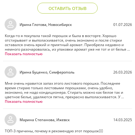
ОСТАВИТЬ ОТЗЫВ
Ирина Глотова, Новосибирск
01.07.2026
Когда-то я покупала такой порошок и была в восторге. Хорошо 
отстирывает и выполаскивается, очень экономно и после стирки 
оставался очень яркий и приятный аромат. Приобрела недавно и 
немного разочаровалась, из упаковки аромат уже не тот и от белья 
после стирки уже не пахнет (качество стирки вроде то же) может 
Показать полностью
партия такая...
Ирина Буценко, Симферополь
26.03.2026
Мне очень нравится запах этого листового порошка. Последнее 
время стираю только листовыми порошками, очень удобно, 
экономно, не надо кондиционера. Стирать можно как белое так и 
цветное белье, удаляются пятна, прекрасно выполаскивается. У 
ребенка аллергия и я очень осторожно выбираю порошки. Эти не 
Показать полностью
вызывают аллергии. Спасибо огромное компании за продукцию!!!
Марина Степанова, Ижевск
14.03.2025
ТОП-3 причины, почему я рекомендую этот порошок👍🏻 
