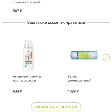
стиральный листовой
«Фруктовый фреш»
507
₽
Вам также может понравиться
Активные гранулы
Валик
против засоров
универсальный
ортопедический
«ЭКОВалик» с
634
1098
₽
₽
наполнителем из
нативных лепестков
лузги алтайской
гречихи
ПРОДОЛЖИТЬ ПОКУПКИ