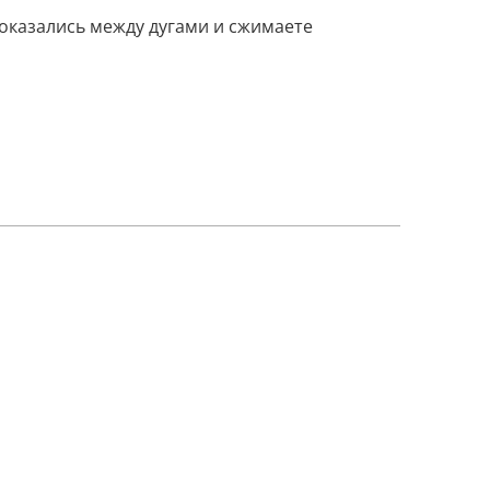
оказались между дугами и сжимаете 
 щипцов-то меньше 200 рублей. Разница в 10 
 щипцы, помаду, тени и месяца три спокойно 