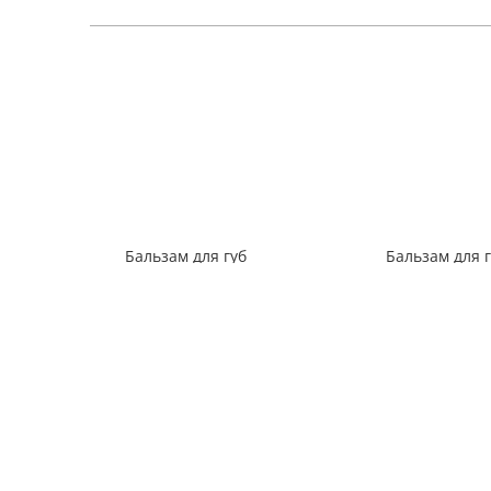
193
₽
Бальзам для губ
Бальзам для 
антивозрастной
антиоксидан
«Киви»
«Земляника»
85
129
₽
₽