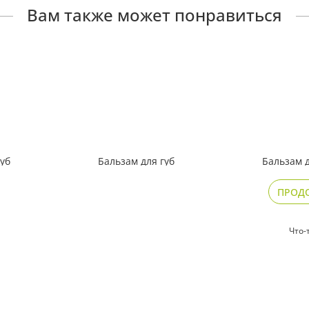
Вам также может понравиться
губ
Бальзам для губ
Бальзам д
тный
восстанавливающий
защитный
«Апельсин»
ПРОД
85
129
₽
₽
Что-