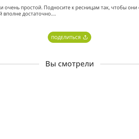
и очень простой. Подносите к ресницам так, чтобы они 
й вполне достаточно.

 на 200% лучше, чем без нее.

ПОДЕЛИТЬСЯ
 ресниц, а потом прикинула: от 2 тысяч процедура. Цена
еньги лучше купить нашу новую тушь крутецкую Event, эти
Вы смотрели
 от тандема: щипцы+тушь восковая Event