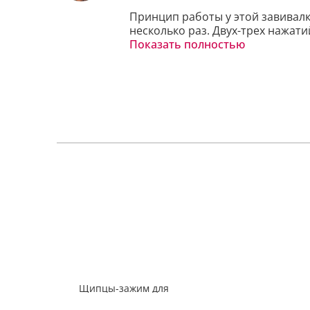
Принцип работы у этой завивалк
несколько раз. Двух-трех нажати
Показать полностью
С щипцами мои ресницы выглядят
Я тут собиралась было на ботокс
раз!!!

Да ну его этот ботокс! За эти д
ими краситься. 

Максимальный эффект я словила
Щипцы-зажим для
завивки ресниц