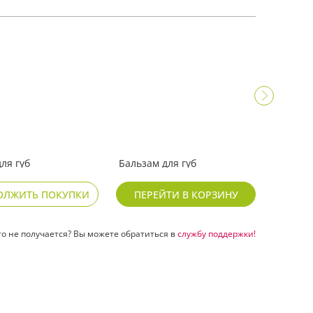
ля губ
Бальзам для губ
Бальз
 «Ваниль»
обновляющий «Тутти-
питат
фрутти»
ОЛЖИТЬ ПОКУПКИ
ПЕРЕЙТИ В КОРЗИНУ
129
129
₽
₽
то не получается? Вы можете обратиться в
службу поддержки!