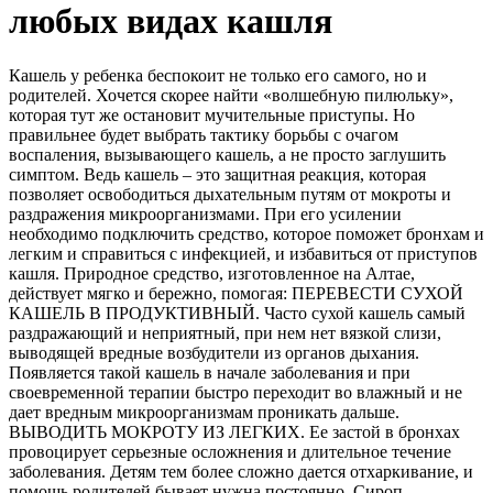
любых видах кашля
Кашель у ребенка беспокоит не только его самого, но и
родителей. Хочется скорее найти «волшебную пилюльку»,
которая тут же остановит мучительные приступы. Но
правильнее будет выбрать тактику борьбы с очагом
воспаления, вызывающего кашель, а не просто заглушить
симптом. Ведь кашель – это защитная реакция, которая
позволяет освободиться дыхательным путям от мокроты и
раздражения микроорганизмами. При его усилении
необходимо подключить средство, которое поможет бронхам и
легким и справиться с инфекцией, и избавиться от приступов
кашля. Природное средство, изготовленное на Алтае,
действует мягко и бережно, помогая: ПЕРЕВЕСТИ СУХОЙ
КАШЕЛЬ В ПРОДУКТИВНЫЙ. Часто сухой кашель самый
раздражающий и неприятный, при нем нет вязкой слизи,
выводящей вредные возбудители из органов дыхания.
Появляется такой кашель в начале заболевания и при
своевременной терапии быстро переходит во влажный и не
дает вредным микроорганизмам проникать дальше.
ВЫВОДИТЬ МОКРОТУ ИЗ ЛЕГКИХ. Ее застой в бронхах
провоцирует серьезные осложнения и длительное течение
заболевания. Детям тем более сложно дается отхаркивание, и
помощь родителей бывает нужна постоянно. Сироп