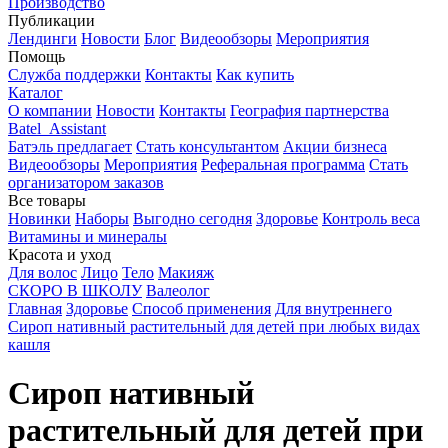
Производство
Публикации
Лендинги
Новости
Блог
Видеообзоры
Мероприятия
Помощь
Служба поддержки
Контакты
Как купить
Каталог
О компании
Новости
Контакты
География партнерства
Batel_Assistant
Батэль предлагает
Стать консультантом
Акции бизнеса
Видеообзоры
Мероприятия
Реферальная программа
Стать
организатором заказов
Все товары
Новинки
Наборы
Выгодно сегодня
Здоровье
Контроль веса
Витамины и минералы
Красота и уход
Для волос
Лицо
Тело
Макияж
СКОРО В ШКОЛУ
Валеолог
Главная
Здоровье
Способ применения
Для внутреннего
Сироп нативный растительный для детей при любых видах
кашля
Сироп нативный
растительный для детей при