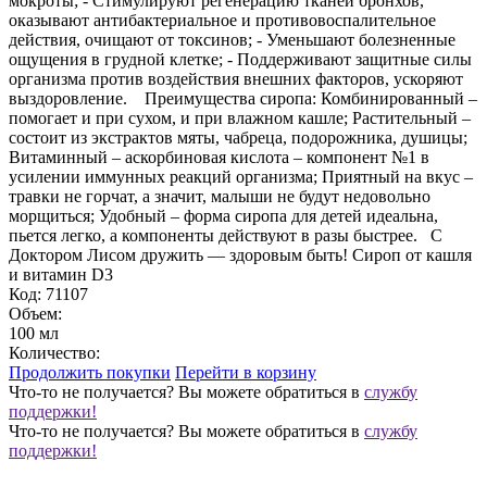
мокроты; - Стимулируют регенерацию тканей бронхов,
оказывают антибактериальное и противовоспалительное
действия, очищают от токсинов; - Уменьшают болезненные
ощущения в грудной клетке; - Поддерживают защитные силы
организма против воздействия внешних факторов, ускоряют
выздоровление. Преимущества сиропа: Комбинированный –
помогает и при сухом, и при влажном кашле; Растительный –
состоит из экстрактов мяты, чабреца, подорожника, душицы;
Витаминный – аскорбиновая кислота – компонент №1 в
усилении иммунных реакций организма; Приятный на вкус –
травки не горчат, а значит, малыши не будут недовольно
морщиться; Удобный – форма сиропа для детей идеальна,
пьется легко, а компоненты действуют в разы быстрее. С
Доктором Лисом дружить — здоровым быть! Сироп от кашля
и витамин D3
Код: 71107
Объем:
100 мл
Количество:
Продолжить покупки
Перейти в корзину
Что-то не получается? Вы можете обратиться в
службу
поддержки!
Что-то не получается?
Вы можете обратиться в
службу
поддержки!