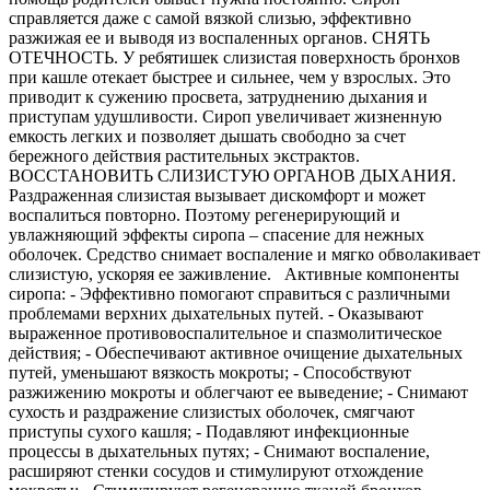
справляется даже с самой вязкой слизью, эффективно
разжижая ее и выводя из воспаленных органов. СНЯТЬ
ОТЕЧНОСТЬ. У ребятишек слизистая поверхность бронхов
при кашле отекает быстрее и сильнее, чем у взрослых. Это
приводит к сужению просвета, затруднению дыхания и
приступам удушливости. Сироп увеличивает жизненную
емкость легких и позволяет дышать свободно за счет
бережного действия растительных экстрактов.
ВОССТАНОВИТЬ СЛИЗИСТУЮ ОРГАНОВ ДЫХАНИЯ.
Раздраженная слизистая вызывает дискомфорт и может
воспалиться повторно. Поэтому регенерирующий и
увлажняющий эффекты сиропа – спасение для нежных
оболочек. Средство снимает воспаление и мягко обволакивает
слизистую, ускоряя ее заживление. Активные компоненты
сиропа: - Эффективно помогают справиться с различными
проблемами верхних дыхательных путей. - Оказывают
выраженное противовоспалительное и спазмолитическое
действия; - Обеспечивают активное очищение дыхательных
путей, уменьшают вязкость мокроты; - Способствуют
разжижению мокроты и облегчают ее выведение; - Снимают
сухость и раздражение слизистых оболочек, смягчают
приступы сухого кашля; - Подавляют инфекционные
процессы в дыхательных путях; - Снимают воспаление,
расширяют стенки сосудов и стимулируют отхождение