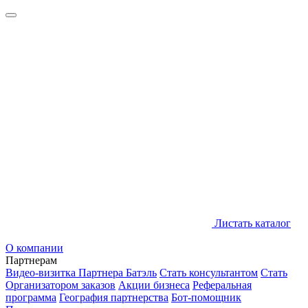
Листать каталог
О компании
Партнерам
Видео-визитка Партнера Батэль
Стать консультантом
Стать
Организатором заказов
Акции бизнеса
Реферальная
программа
География партнерства
Бот-помощник