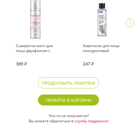
Cыворотка-мист для
Акватоник для лица
лица двухфазная с
гиалуроновый
ресвератролом
«Молекула
389
247
₽
₽
молодости»
ПРОДОЛЖИТЬ ПОКУПКИ
ПЕРЕЙТИ В КОРЗИНУ
Что-то не получается?
Вы можете обратиться в
службу поддержки!