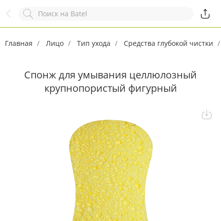
Назад
Служба online-поддержки
Комментарий
Главная
Появился вопрос?
Лицо
Тип ухода
Заполните эту форму!
Средства глубокой чистки
Спонж для умывания целлюлозный
крупнопористый фигурный
ОСТАВИТЬ ЗАЯВКУ
+7