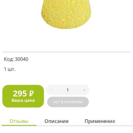
Я соглашаюсь с
политикой защиты
персональных данных
ОТПРАВИТЬ
Наша служба поддержки
работает
Код: 30040
с 5:00 до 15:00 мск,
кроме выходных
и праздничных
дней.
1 шт.
Звоните нам!
+7 913 086-26-27
МАКС
295
₽
Для звонков по РФ
Ваша цена
НЕТ В НАЛИЧИИ
8-800-201-38-27
Отзывы
Описание
Применение