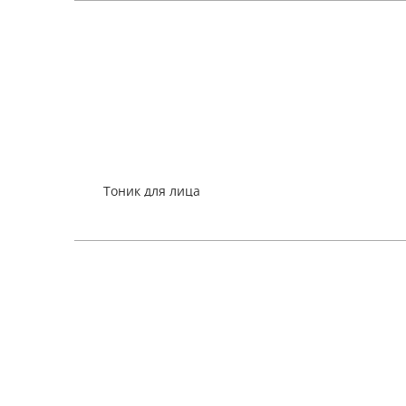
Тоник для лица
термальный
увлажняющий
288
₽