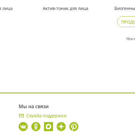
я лица
Актив-тоник для лица
Биогенны
й
коллагеновый
для глубо
и увлажн
ПРОД
449
749
₽
₽
Что-
Мы на связи
Служба поддержки