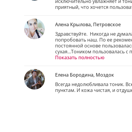
исключительно увлажняет и тони
приятный, что хочется пользоват
Алена Крылова, Петровское
Здравствуйте.  Никогда не думала
попробовать наш. По ее рекоме
постоянной основе пользовалась 
сухая...Тоником пользовалась с 
вы увидите на ватном диске! При
Показать полностью
средство для очищения кожи лиц
Елена Бородина, Моздок
Всегда недолюбливала тоник. Все
пунктам. И кожа чистая, и отдуш