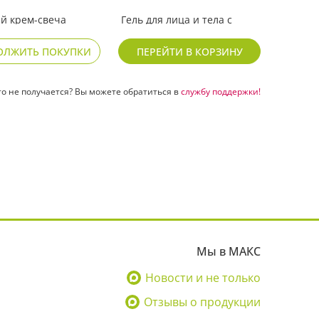
й крем-свеча
Гель для лица и тела с
Гель 
кого питания
натуральным соком
увла
ения кожи
алоэ
обез
ОЛЖИТЬ ПОКУПКИ
ПЕРЕЙТИ В КОРЗИНУ
619
436
₽
₽
то не получается? Вы можете обратиться в
службу поддержки!
Мы в МАКС
Новости и не только
Отзывы о продукции