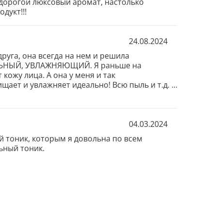
 дорогой люксовый аромат, настолько 
дукт!!!
24.08.2024
руга, она всегда на нем и решила 
АЛЬНЫЙ, УВЛАЖНЯЮЩИЙ. Я раньше на 
ожу лица. А она у меня и так 
ает и увлажняет идеально! Всю пыль и т.д. 
ала!!! Честно, без обмана, это лучшее 
04.03.2024
й тоник, которым я довольна по всем 
льный тоник.