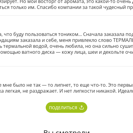
зирует. Но мой восторг от аромата, это какой-то очень
ься только им. Спасибо компании за такой чудесный про
, что буду пользоваться тоником... Сначала заказала под
ндациям заказала и себе, меня привлекло слово ТЕРМ
термальной водой, очень любила, но она сильно сушит к
помощью ватного диска — кожу лица, шеи и декольте очищ
чем просто умыться не помогает так, как тоник! Я пробов
а! Спасибо Батэль ❤
 мне было не так — то липнет, то еще что-то. Это первы
ка легкая, не раздражает. И нет липкости никакой. Идеа
ПОДЕЛИТЬСЯ
Вы смотрели