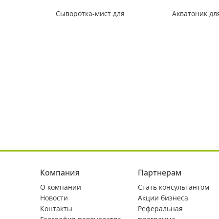
Cыворотка-мист для
Акватоник дл
лица двухфазная с
гиалуроновы
ресвератролом
«Молекула молодости»
1295
449
₽
₽
Компания
Партнерам
О компании
Стать консультантом
Новости
Акции бизнеса
Контакты
Реферальная