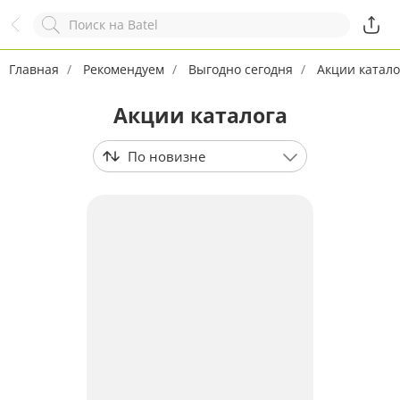
Назад
Служба online-поддержки
Комментарий
Главная
Рекомендуем
Выгодно сегодня
Акции катало
Появился вопрос?
Заполните эту форму!
Акции каталога
По новизне
ОСТАВИТЬ ЗАЯВКУ
+7