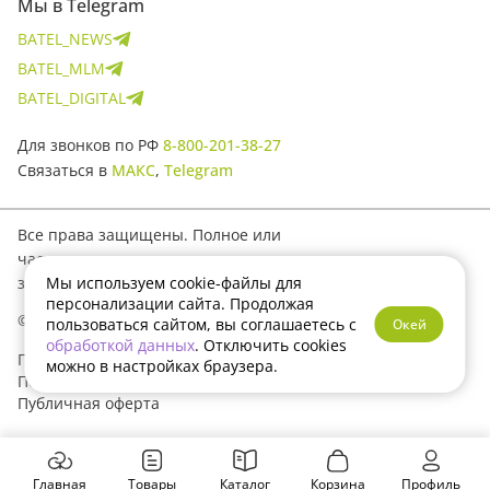
Мы в Telegram
BATEL_NEWS
BATEL_MLM
BATEL_DIGITAL
Для звонков по РФ
8-800-201-38-27
Связаться в
МАКС
,
Telegram
Все права защищены. Полное или
частичное копирование материалов
Мы используем cookie-файлы для
запрещено.
персонализации сайта. Продолжая
© 2017–2026 Batel
пользоваться сайтом, вы соглашаетесь с
Окей
обработкой данных
. Отключить cookies
Политика конфиденциальности
можно в настройках браузера.
Пользовательское соглашение
Публичная оферта
Главная
Товары
Каталог
Корзина
Профиль