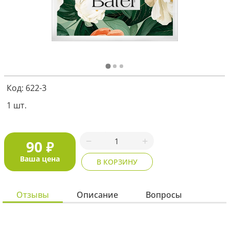
Я соглашаюсь с
политикой защиты
персональных данных
ОТПРАВИТЬ
Код: 622-3
Наша служба поддержки
работает
1 шт.
с 5:00 до 15:00 мск,
кроме выходных
и праздничных
дней.
Звоните нам!
90
₽
+7 913 086-26-27
МАКС
Ваша цена
В КОРЗИНУ
Для звонков по РФ
8-800-201-38-27
Отзывы
Описание
Вопросы