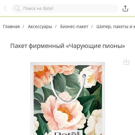
Назад
Служба online-поддержки
Комментарий
Главная
Появился вопрос?
Аксессуары
Бизнес-пакет
Заполните эту форму!
Шопер, пакеты и 
Пакет фирменный «Чарующие пионы»
ОСТАВИТЬ ЗАЯВКУ
+7