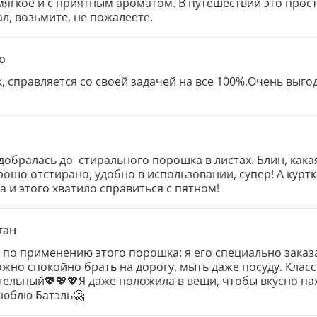
 мягкое и с приятным ароматом. В путешествии это прос
л, возьмите, не пожалеете.
о
справляется со своей задачей на все 100%.Очень выгоде
добралась до  стирального порошка в листах. Блин, какая
рошо отстирано, удобно в использовании, супер! А курт
 и этого хватило справиться с пятном!
тан
 по применению этого порошка: я его специально заказа
ожно спокойно брать на дорогу, мыть даже посуду. Клас
тельный💖💖💖Я даже положила в вещи, чтобы вкусно па
люблю Батэль🤗