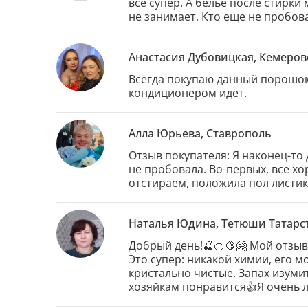
все супер. А белье после стирки
не занимает. Кто еще не пробова
Анастасия Дубовицкая, Кемеров
Всегда покупаю данный порошок, 
кондиционером идет.
Алла Юрьева, Ставрополь
Отзыв покупателя: Я наконец-то 
не пробовала. Во-первых, все хо
отстираем, положила пол листика
Наталья Юдина, Тетюши Татарс
Добрый день!🍒🍊🍋🤗 Мой отзыв
Это супер: никакой химии, его м
кристально чистые. Запах изуми
хозяйкам понравится👍Я очень 