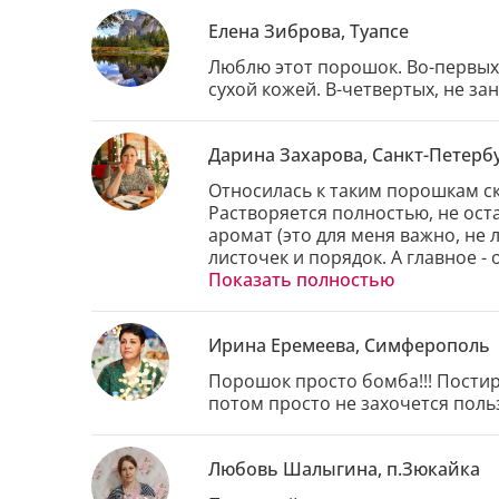
Елена Зиброва, Туапсе
Люблю этот порошок. Во-первых ,
сухой кожей. В-четвертых, не за
Дарина Захарова, Санкт-Петерб
Относилась к таким порошкам ске
Растворяется полностью, не ост
аромат (это для меня важно, не 
листочек и порядок. А главное -
любой недоступный детям угол. Ну
Показать полностью
Ирина Еремеева, Симферополь
Порошок просто бомба!!! Постир
потом просто не захочется польз
Любовь Шалыгина, п.Зюкайка