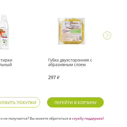
стирки
Губка двухсторонняя с
Декор
льный
абразивным слоем
фирм
297
149
₽
₽
ОЛЖИТЬ ПОКУПКИ
ПЕРЕЙТИ В КОРЗИНУ
то не получается? Вы можете обратиться в
службу поддержки!