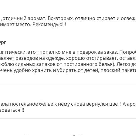
отличный аромат. Во-вторых, отлично стирает и освежае
нимает место. Рекомендую!!!
ург
птически, этот попал ко мне в подарок за заказ. Попро
авляет разводов на одежде, хорошо отстирывает, оставл
люблю сильных запахов от постиранного белья). Легко д
 очень удобно хранить и убирать от детей, плоский пакет
 и конечно взять с собой, например, в поездку, если пре
ала постельное белье к нему снова вернулся цвет! А ар
оваться!!!