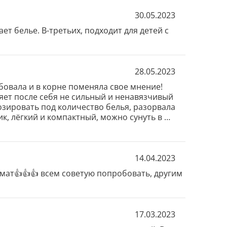
30.05.2023
т белье. В-третьих, подходит для детей с 
28.05.2023
бовала и в корне поменяла свое мнение! 
яет после себя не сильный и ненавязчивый 
озировать под количество белья, разорвала 
ик, лёгкий и компактный, можно сунуть в 
дполагается стирка (отпуск и т.д).
14.04.2023
омат👍👍👍 всем советую попробовать, другим 
17.03.2023