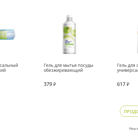
рсальный
Гель для мытья посуды
Гель для 
кий
обезжиривающий
универса
м из
379
617
₽
₽
естков
кой
ПРОД
Что-