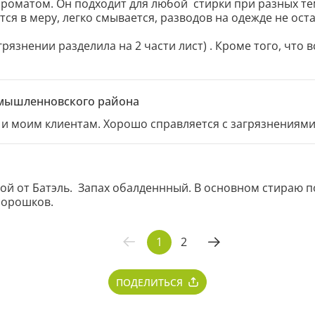
оматом. Он подходит для любой  стирки при разных тем
ся в меру, легко смывается, разводов на одежде не оста
язнении разделила на 2 части лист) . Кроме того, что 
удобно взять в дорогу).
омышленновского района
и моим клиентам. Хорошо справляется с загрязнениями,
й от Батэль.  Запах обалденнный. В основном стираю по
порошков.
1
2
ПОДЕЛИТЬСЯ