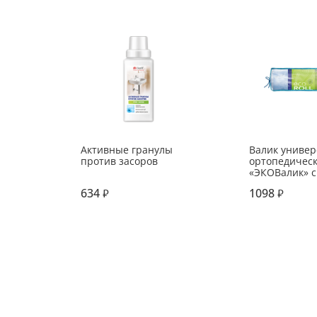
Активные гранулы
Валик униве
против засоров
ортопедичес
«ЭКОВалик» с
наполнителе
634
1098
₽
₽
нативных леп
лузги алтайс
гречихи