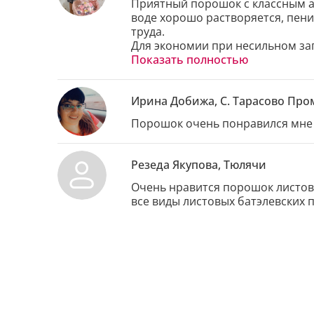
Приятный порошок с классным ар
воде хорошо растворяется, пенит
труда.

Для экономии при несильном загр
загрязнении), так ещё и с собой 
Показать полностью
Ирина Добижа, С. Тарасово Пр
Порошок очень понравился мне 
Резеда Якупова, Тюлячи
Очень нравится порошок листово
все виды листовых батэлевских 